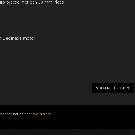
airprojectie met een 30 mm Plössl.
n Declinatie motor.
VOLGEND BERICHT
ots ondersteund door
WordPress
.