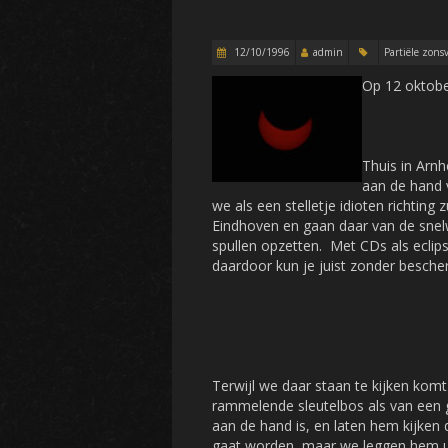
12/10/1996
admin
Partiële zons
Op 12 oktobe
Thuis in Arn
aan de hand v
we als een stelletje idioten richting 
Eindhoven en gaan daar van de snel
spullen opzetten. Met CDs als eclips
daardoor kun je juist zonder bescher
Terwijl we daar staan te kijken ko
rammelende sleutelbos als van een 
aan de hand is, en laten hem kijken d
gaat worden, maar we leggen hem uit