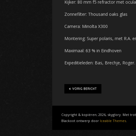
Kijker: 80 mm f5 refractor met ocul
Zonnefilter: Thousand oaks glas
Camera: Minolta X300
Montering: Super polaris, met R.A. e
Maximaal: 63 % in Eindhoven
Expeditieleden: Bas, Brechje, Roger.
VORIG BERICHT
Copyright & kopiëren; 2026, skyglory. Met tr
Blackoot ontwerp door
Iceable Themes
.