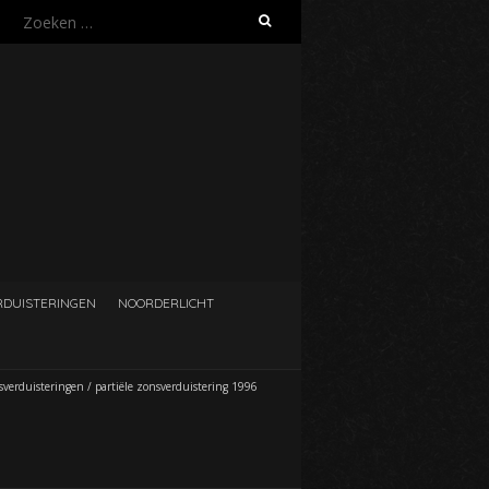
Zoeken
naar:
DUISTERINGEN
NOORDERLICHT
nsverduisteringen
/
partiële zonsverduistering 1996