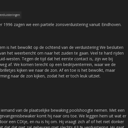
verduisteringen
r 1996 zagen we een partiële zonsverduistering vanuit Eindhoven.
hem is het bewolkt op de ochtend van de verduistering We besluiten
an het weerbericht om naar het zuiden te gaan. Veel te hard rijden
zuid-westen. Tegen de tijd dat het eerste contact is, zijn we bij
weg af. We komen terecht op een bedrijventerrein, waar we de
brilletjes kijken we naar de zon. Af en toe is het bewolkt, maar
ming naar de zon kijken, zodat het er toch leuk uitziet.
mt iemand van de plaatselijke bewaking poolshoogte nemen. Met een
gevangenisbewaker komt hij naar ons toe. We leggen hem uit wat er
oor een CDtje, en nu is hij om. Hij vraagt zich af of het niet donker
 dat dat niet zal gebeuren met slechts 63 % verduistering. Hij gaat