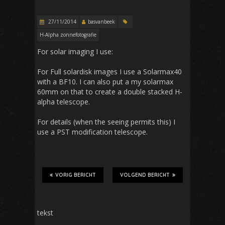
27/11/2014
basvanbeek
H-Alpha zonnefotografie
For solar imaging I use:
For Full solardisk images I use a Solarmax40
with a BF10. I can also put a my solarmax
60mm on that to create a double stacked H-
alpha telescope.
For details (when the seeing permits this) I
use a PST modification telescope.
VORIG BERICHT
VOLGEND BERICHT
tekst