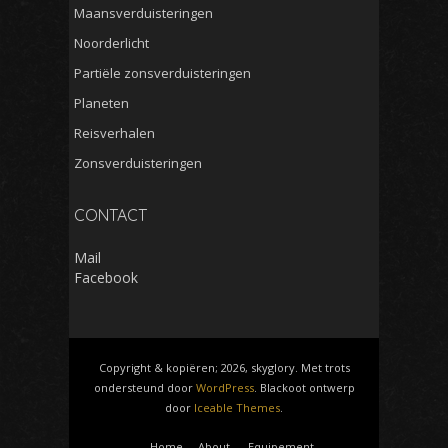
Maansverduisteringen
Noorderlicht
Partiële zonsverduisteringen
Planeten
Reisverhalen
Zonsverduisteringen
CONTACT
Mail
Facebook
Copyright & kopiëren; 2026, skyglory. Met trots
ondersteund door
WordPress
. Blackoot ontwerp
door
Iceable Themes
.
Home
About
Equipement