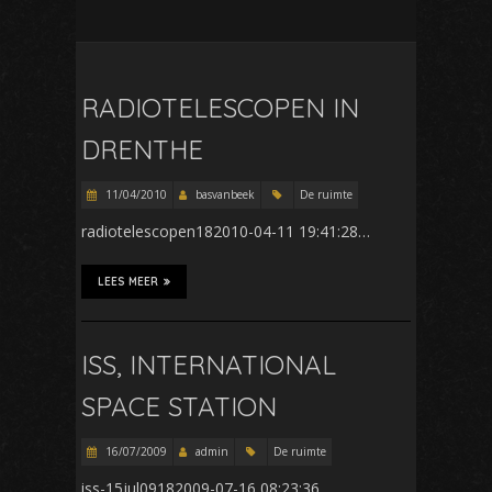
RADIOTELESCOPEN IN
DRENTHE
11/04/2010
basvanbeek
De ruimte
radiotelescopen182010-04-11 19:41:28…
LEES MEER
ISS, INTERNATIONAL
SPACE STATION
16/07/2009
admin
De ruimte
iss-15jul09182009-07-16 08:23:36…