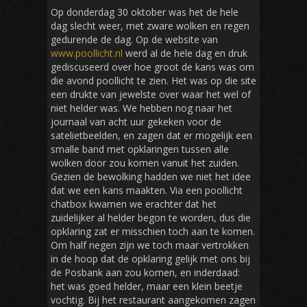
Op donderdag 30 oktober was het de hele
dag slecht weer, met zware wolken en regen
gedurende de dag. Op de website van
www.poollicht.nl
werd al de hele dag en druk
gediscuseerd over hoe groot de kans was om
die avond poollicht te zien. Het was op die site
een drukte van jewelste over waar het wel of
niet helder was. We hebben nog naar het
journaal van acht uur gekeken voor de
satelietbeelden, en zagen dat er mogelijk een
smalle band met opklaringen tussen alle
wolken door zou komen vanuit het zuiden.
Gezien de bewolking hadden we niet het idee
dat we een kans maakten. Via een poollicht
chatbox kwamen we erachter dat het
zuidelijker al helder begon te worden, dus die
opklaring zat er misschien toch aan te komen.
Om half negen zijn we toch maar vertrokken
in de hoop dat de opklaring gelijk met ons bij
de Posbank aan zou komen, en inderdaad:
het was goed helder, maar een klein beetje
vochtig. Bij het restaurant aangekomen zagen