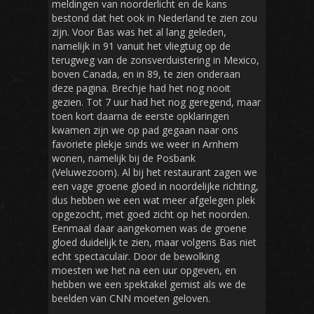
meldingen van noorderlicht en de kans
bestond dat het ook in Nederland te zien zou
zijn. Voor Bas was het al lang geleden,
namelijk in 91 vanuit het vliegtuig op de
terugweg van de zonsverduistering in Mexico,
boven Canada, en in 89, te zien onderaan
deze pagina. Brechje had het nog nooit
gezien. Tot 7 uur had het nog geregend, maar
toen kort daarna de eerste opklaringen
kwamen zijn we op pad gegaan naar ons
favoriete plekje sinds we weer in Arnhem
wonen, namelijk bij de Posbank
(Veluwezoom). Al bij het restaurant zagen we
een vage groene gloed in noordelijke richting,
dus hebben we een wat meer afgelegen plek
opgezocht, met goed zicht op het noorden.
Eenmaal daar aangekomen was de groene
gloed duidelijk te zien, maar volgens Bas niet
echt spectaculair. Door de bewolking
moesten we het na een uur opgeven, en
hebben we een spektakel gemist als we de
beelden van CNN moeten geloven.