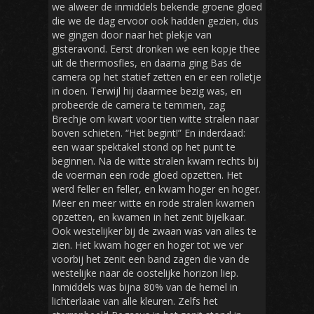
we alweer de inmiddels bekende groene gloed
die we de dag ervoor ook hadden gezien, dus
we gingen door naar het plekje van
gisteravond. Eerst dronken we een kopje thee
uit de thermosfles, en daarna ging Bas de
camera op het statief zetten en er een rolletje
in doen. Terwijl hij daarmee bezig was, en
probeerde de camera te temmen, zag
Brechje om kwart voor tien witte stralen naar
boven schieten. “Het begint!” En inderdaad:
een waar spektakel stond op het punt te
beginnen. Na de witte stralen kwam rechts bij
de voerman een rode gloed opzetten. Het
werd feller en feller, en kwam hoger en hoger.
Meer en meer witte en rode stralen kwamen
opzetten, en kwamen in het zenit bijelkaar.
Ook westelijker bij de zwaan was van alles te
zien. Het kwam hoger en hoger tot we ver
voorbij het zenit een band zagen die van de
westelijke naar de oostelijke horizon liep.
Inmiddels was bijna 80% van de hemel in
lichterlaaie van alle kleuren. Zelfs het