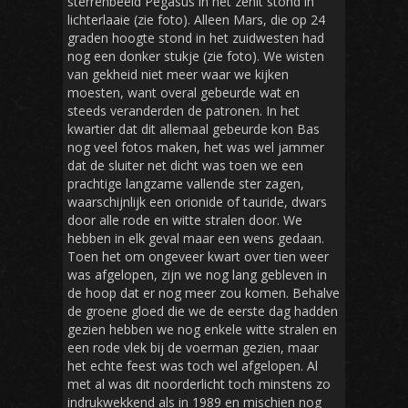
sterrenbeeld Pegasus in het zenit stond in
lichterlaaie (zie foto). Alleen Mars, die op 24
graden hoogte stond in het zuidwesten had
nog een donker stukje (zie foto). We wisten
van gekheid niet meer waar we kijken
moesten, want overal gebeurde wat en
steeds veranderden de patronen. In het
kwartier dat dit allemaal gebeurde kon Bas
nog veel fotos maken, het was wel jammer
dat de sluiter net dicht was toen we een
prachtige langzame vallende ster zagen,
waarschijnlijk een orionide of tauride, dwars
door alle rode en witte stralen door. We
hebben in elk geval maar een wens gedaan.
Toen het om ongeveer kwart over tien weer
was afgelopen, zijn we nog lang gebleven in
de hoop dat er nog meer zou komen. Behalve
de groene gloed die we de eerste dag hadden
gezien hebben we nog enkele witte stralen en
een rode vlek bij de voerman gezien, maar
het echte feest was toch wel afgelopen. Al
met al was dit noorderlicht toch minstens zo
indrukwekkend als in 1989 en mischien nog