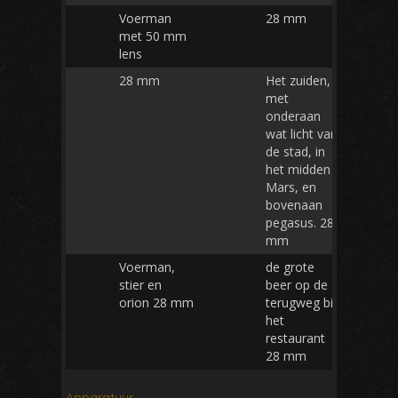
Voerman
28 mm
met 50 mm
lens
28 mm
Het zuiden,
met
onderaan
wat licht van
de stad, in
het midden
Mars, en
bovenaan
pegasus. 28
mm
Voerman,
de grote
stier en
beer op de
orion 28 mm
terugweg bij
het
restaurant
28 mm
Apparatuur