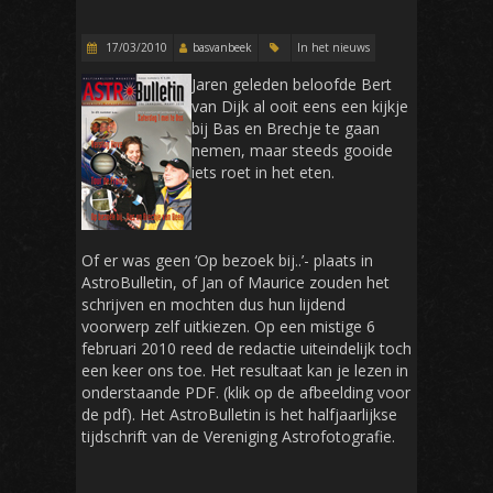
17/03/2010
basvanbeek
In het nieuws
Jaren geleden beloofde Bert
van Dijk al ooit eens een kijkje
bij Bas en Brechje te gaan
nemen, maar steeds gooide
iets roet in het eten.
Of er was geen ‘Op bezoek bij..’- plaats in
AstroBulletin, of Jan of Maurice zouden het
schrijven en mochten dus hun lijdend
voorwerp zelf uitkiezen. Op een mistige 6
februari 2010 reed de redactie uiteindelijk toch
een keer ons toe. Het resultaat kan je lezen in
onderstaande PDF. (klik op de afbeelding voor
de pdf). Het AstroBulletin is het halfjaarlijkse
tijdschrift van de Vereniging Astrofotografie.