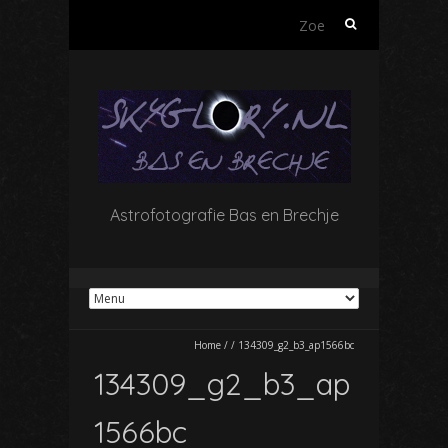
Zoeken
naar:
Astrofotografie Bas en Brechje
Home
/
/
134309_g2_b3_ap1566bc
134309_g2_b3_ap
1566bc