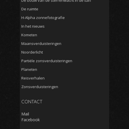
De bouw van de sterrenwacht in de tuin
De ruimte
H-Alpha zonnefotografie
In het nieuws
Kometen
Maansverduisteringen
Noorderlicht
Partiële zonsverduisteringen
Planeten
Reisverhalen
Zonsverduisteringen
CONTACT
Mail
Facebook