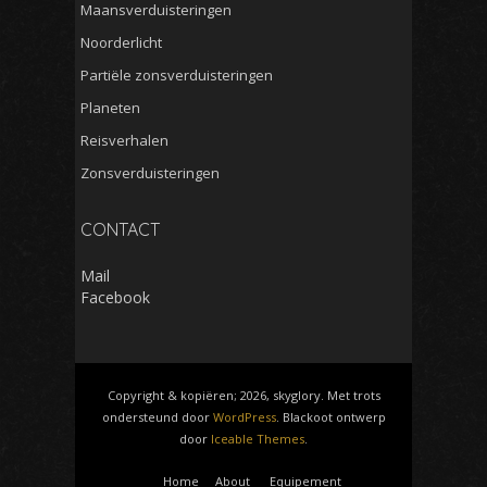
Maansverduisteringen
Noorderlicht
Partiële zonsverduisteringen
Planeten
Reisverhalen
Zonsverduisteringen
CONTACT
Mail
Facebook
Copyright & kopiëren; 2026, skyglory. Met trots
ondersteund door
WordPress
. Blackoot ontwerp
door
Iceable Themes
.
Home
About
Equipement