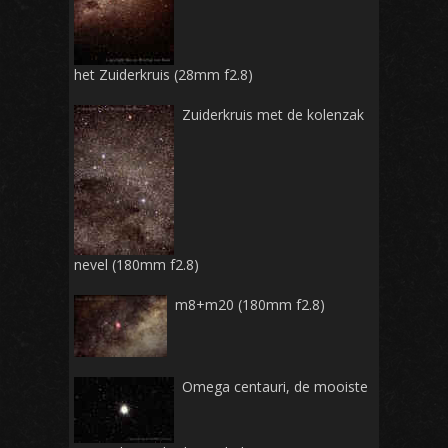
het Zuiderkruis (28mm f2.8)
Zuiderkruis met de kolenzak
nevel (180mm f2.8)
m8+m20 (180mm f2.8)
Omega centauri, de mooiste